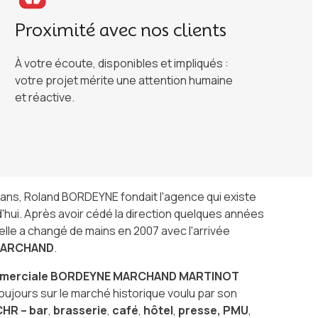
Proximité avec nos clients
À votre écoute, disponibles et impliqués :
votre projet mérite une attention humaine
et réactive.
60 ans, Roland BORDEYNE fondait l'agence qui existe
'hui. Après avoir cédé la direction quelques années
elle a changé de mains en 2007 avec l'arrivée
MARCHAND
.
mmerciale BORDEYNE MARCHAND MARTINOT
ujours sur le marché historique voulu par son
CHR – bar
,
brasserie
,
café
,
hôtel
,
presse, PMU
,