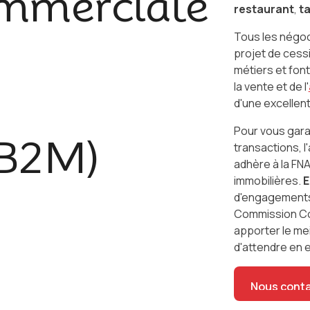
mmerciale
restaurant
,
t
Tous les négo
projet de cess
métiers et font 
la vente et de l'
d'une excellen
Pour vous garan
B2M)
transactions, 
adhère à la FN
immobilières.
E
d'engagements, 
Commission Co
apporter le mei
d'attendre en 
Nous cont
Nous cont