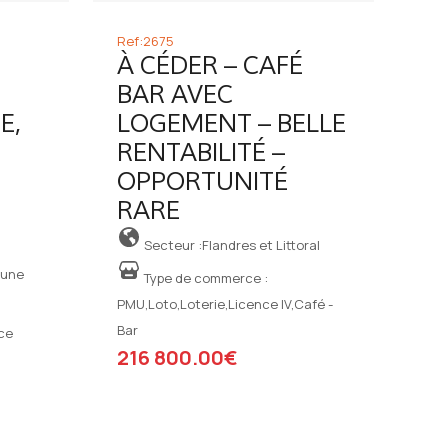
Ref:2675
À CÉDER – CAFÉ
BAR AVEC
E,
LOGEMENT – BELLE
RENTABILITÉ –
OPPORTUNITÉ
RARE
Secteur :Flandres et Littoral
hune
Type de commerce :
PMU,Loto,Loterie,Licence IV,Café -
Bar
ce
216 800.00€