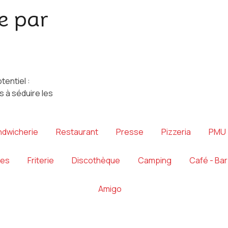
e par
entiel :
s à séduire les
ndwicherie
Restaurant
Presse
Pizzeria
PMU
tes
Friterie
Discothèque
Camping
Café - Bar
Amigo