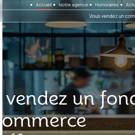
Panneau de gestion des cookies
Accueil
Notre agence
Honoraires
Actu
Vous vendez un com
A