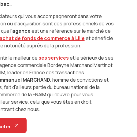
abac
…
ciateurs qui vous accompagneront dans votre
ion ou d'acquisition sont des professionnels de vos
que l'
agence
est une référence sur le marché de
achat de fonds de commerce à Lille
et bénéficie
te notoriété auprès de la profession.
tir le meilleur de
ses services
et le sérieux de ses
l'agence commerciale Bordeyne Marchand Martinot
AIM, leader en France des transactions
mmanuel MARCHAND
, homme de convictions et
fait d'ailleurs partie du bureau national de la
mmerce de la FNAIM qui œuvre pour vous
lleur service, celui que vous êtes en droit
entrant chez nous.
acter
acter