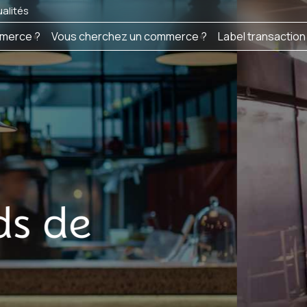
alités
merce ?
Vous cherchez un commerce ?
Label transaction
chetez ou vende
comme