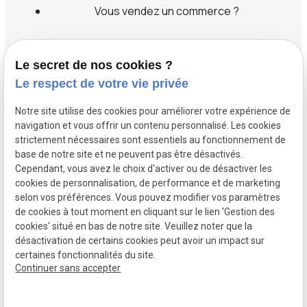
Vous vendez un commerce ?
Vous cherchez un commerce ?
Le secret de nos cookies ?
Le respect de votre vie privée
Label transaction
Notre site utilise des cookies pour améliorer votre expérience de
Recrutement
navigation et vous offrir un contenu personnalisé. Les cookies
strictement nécessaires sont essentiels au fonctionnement de
base de notre site et ne peuvent pas être désactivés.
Services
Cependant, vous avez le choix d'activer ou de désactiver les
cookies de personnalisation, de performance et de marketing
selon vos préférences. Vous pouvez modifier vos paramètres
de cookies à tout moment en cliquant sur le lien 'Gestion des
cookies' situé en bas de notre site. Veuillez noter que la
SIRET :
Mentions légales
désactivation de certains cookies peut avoir un impact sur
49524206700041
certaines fonctionnalités du site.
Politique de
Gestion des
Plan du site
Continuer sans accepter
confidentialité
cookies