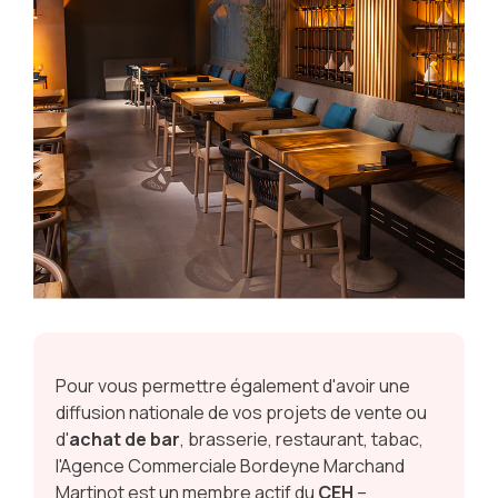
Pour vous permettre également d'avoir une
diffusion nationale de vos projets de vente ou
d'
achat de bar
, brasserie, restaurant, tabac,
l'Agence Commerciale Bordeyne Marchand
Martinot est un membre actif du
CEH
–