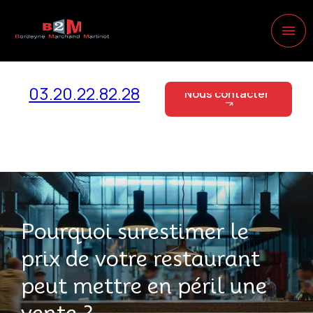
Panneau de gestion des cookies
menu
03.20.22.82.28
Nous contacter
Nous contacter
Pourquoi surestimer le
prix de votre restaurant
peut mettre en péril une