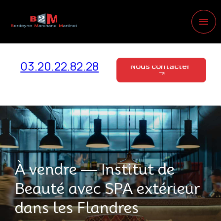
Panneau de gestion des cookies
menu
03.20.22.82.28
Nous contacter
Nous contacter
À vendre — Institut de
Beauté avec SPA extérieur
dans les Flandres