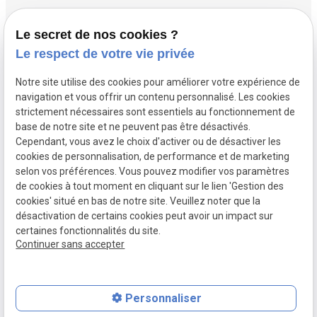
Vous cherchez un commerce ?
Le secret de nos cookies ?
Le respect de votre vie privée
Label transaction
Notre site utilise des cookies pour améliorer votre expérience de
Recrutement
navigation et vous offrir un contenu personnalisé. Les cookies
strictement nécessaires sont essentiels au fonctionnement de
base de notre site et ne peuvent pas être désactivés.
Services
Cependant, vous avez le choix d'activer ou de désactiver les
cookies de personnalisation, de performance et de marketing
selon vos préférences. Vous pouvez modifier vos paramètres
de cookies à tout moment en cliquant sur le lien 'Gestion des
cookies' situé en bas de notre site. Veuillez noter que la
SIRET :
Mentions légales
désactivation de certains cookies peut avoir un impact sur
49524206700041
certaines fonctionnalités du site.
Politique de
Gestion des
Plan du site
Continuer sans accepter
confidentialité
cookies
Personnaliser