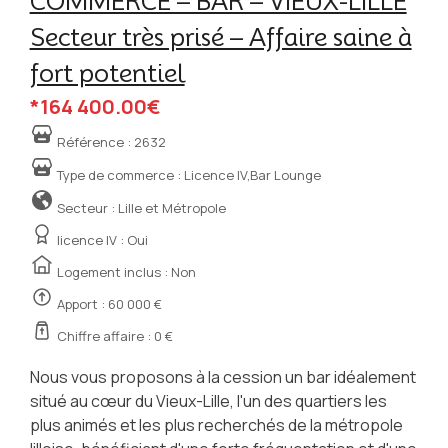
COMMERCE – BAR – VIEUX-LILLE
Secteur très prisé – Affaire saine à
fort potentiel
*164 400.00€
Référence :
2632
Type de commerce :
Licence IV,Bar Lounge
Secteur : Lille et Métropole
licence IV :
Oui
Logement inclus : Non
Apport : 60 000 €
Chiffre affaire : 0 €
Nous vous proposons à la cession un bar idéalement
situé au cœur du Vieux-Lille, l'un des quartiers les
plus animés et les plus recherchés de la métropole