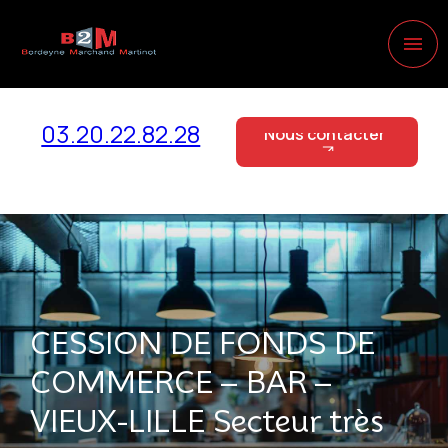
Panneau de gestion des cookies
menu
03.20.22.82.28
Nous contacter
Nous contacter
CESSION DE FONDS DE
COMMERCE – BAR –
VIEUX-LILLE Secteur très