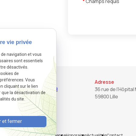
*
Champs requis
re vie privée
e de navigation et vous
ssaires sont essentiels
tre désactivés.
cookies de
 préférences. Vous
Téléphone
Adresse
cliquant sur le lien
03.20.22.82.28
36 rue de l’Hôpital 
r que la désactivation de
59800 Lille
lités du site.
 et fermer
Accueil
Notre agence
Honoraires
Actualités
Contact