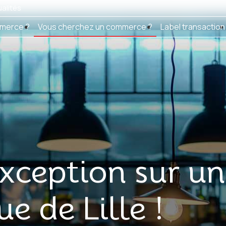
alités
merce ?
Vous cherchez un commerce ?
Label transaction
Exception sur u
 de Lille !