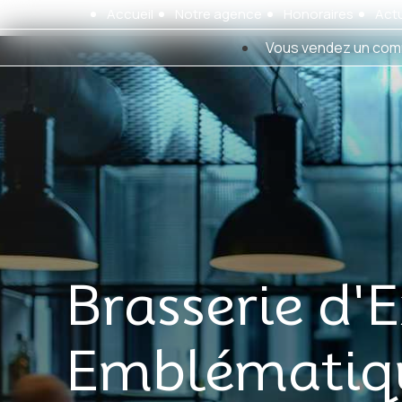
Panneau de gestion des cookies
Accueil
Notre agence
Honoraires
Actu
Vous vendez un com
Brasserie d'
Emblématique