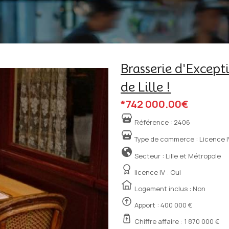
Brasserie d'Excep
de Lille !
*742 000.00€
Référence :
2406
Type de commerce :
Licence I
Secteur : Lille et Métropole
licence IV :
Oui
Logement inclus : Non
Apport : 400 000 €
Chiffre affaire : 1 870 000 €