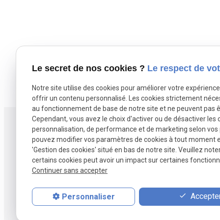
Le secret de nos cookies ?
Le respect de vot
Notre site utilise des cookies pour améliorer votre expérienc
offrir un contenu personnalisé. Les cookies strictement néce
au fonctionnement de base de notre site et ne peuvent pas ê
Cependant, vous avez le choix d'activer ou de désactiver les 
personnalisation, de performance et de marketing selon vos
pouvez modifier vos paramètres de cookies à tout moment en 
'Gestion des cookies' situé en bas de notre site. Veuillez note
Agence B2M spécialisée en vente et
certains cookies peut avoir un impact sur certaines fonctionna
rachat de fonds de commerce à Lille et
Continuer sans accepter
dans les Hauts-de-France.
Accepter
Personnaliser