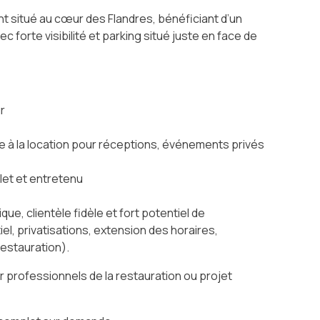
t situé au cœur des Flandres, bénéficiant d’un
forte visibilité et parking situé juste en face de
r
e à la location pour réceptions, événements privés
let et entretenu
ue, clientèle fidèle et fort potentiel de
, privatisations, extension des horaires,
restauration).
ur professionnels de la restauration ou projet