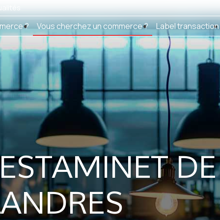
alités
merce ?
Vous cherchez un commerce ?
Label transaction
 ESTAMINET D
LANDRES