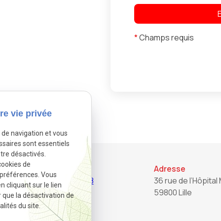
*
Champs requis
re vie privée
e de navigation et vous
ssaires sont essentiels
tre désactivés.
cookies de
Téléphone
Adresse
 préférences. Vous
03.20.22.82.28
36 rue de l’Hôpital 
cliquant sur le lien
59800 Lille
r que la désactivation de
lités du site.