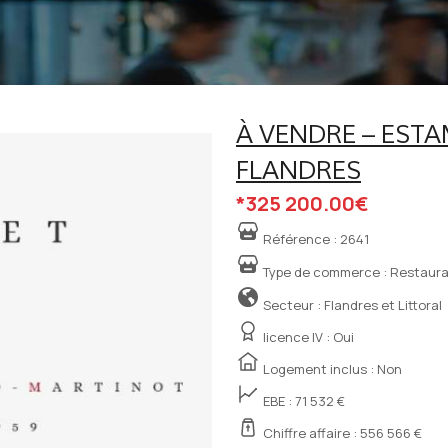
À VENDRE – EST
FLANDRES
*325 200.00€
Référence :
2641
Type de commerce :
Restaur
Secteur : Flandres et Littoral
licence IV :
Oui
Logement inclus : Non
EBE : 71 532 €
Chiffre affaire : 556 566 €