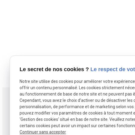
Le secret de nos cookies ?
Le respect de vot
Notre site utilise des cookies pour améliorer votre expérienc
offrir un contenu personnalisé. Les cookies strictement néce
au fonctionnement de base de notre site et ne peuvent pas ê
Cependant, vous avez le choix d'activer ou de désactiver les 
personnalisation, de performance et de marketing selon vos
pouvez modifier vos paramètres de cookies à tout moment en 
Agence B2M spécialisée en vente et
'Gestion des cookies' situé en bas de notre site. Veuillez note
certains cookies peut avoir un impact sur certaines fonctionna
rachat de fonds de commerce à Lille et
Continuer sans accepter
dans les Hauts-de-France.