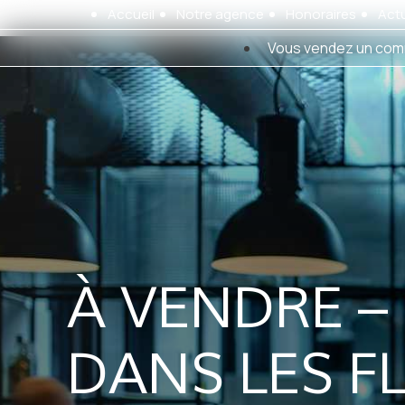
Panneau de gestion des cookies
Accueil
Notre agence
Honoraires
Actu
Vous vendez un com
À VENDRE –
DANS LES F