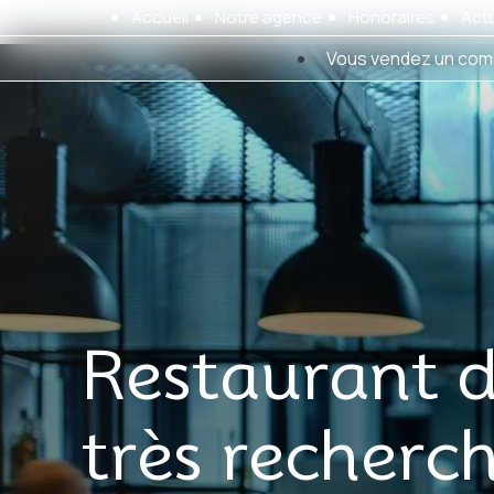
Panneau de gestion des cookies
Accueil
Notre agence
Honoraires
Actu
Vous vendez un com
Restaurant 
très recherc