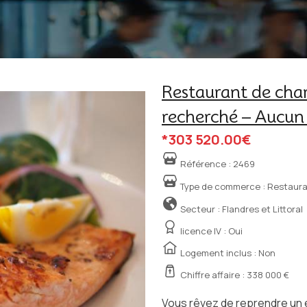
Restaurant de char
recherché – Aucun 
*303 520.00€
Référence :
2469
Type de commerce :
Restaura
Secteur : Flandres et Littoral
licence IV :
Oui
Logement inclus : Non
Chiffre affaire : 338 000 €
Vous rêvez de reprendre un 