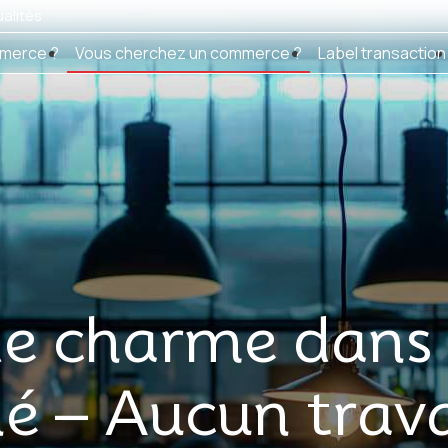
alités
merce ?
Vous cherchez un commerce ?
Label transaction
de charme dans 
hé – Aucun trav