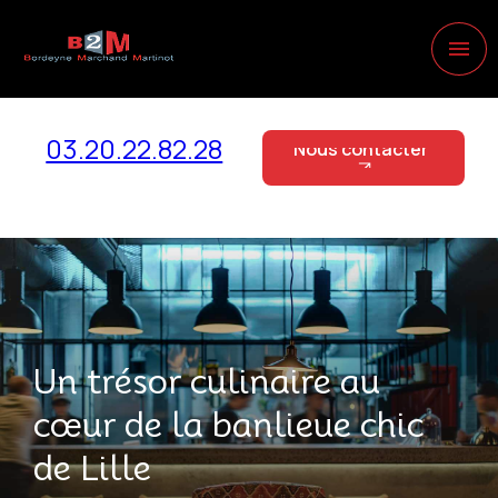
Panneau de gestion des cookies
menu
03.20.22.82.28
Nous contacter
Nous contacter
Un trésor culinaire au
cœur de la banlieue chic
de Lille