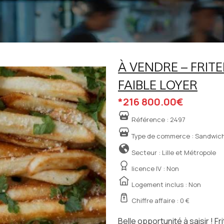
À VENDRE – FRITE
FAIBLE LOYER
*216 800.00€
Référence :
2497
Type de commerce :
Sandwiche
Secteur : Lille et Métropole
licence IV :
Non
Logement inclus : Non
Chiffre affaire : 0 €
Belle opportunité à saisir ! F