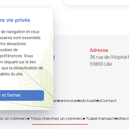
re vie privée
e de navigation et vous
ssaires sont essentiels
tre désactivés.
Téléphone
Adresse
cookies de
 préférences. Vous
03.20.22.82.28
36 rue de l’Hôpital 
cliquant sur le lien
59800 Lille
r que la désactivation de
lités du site.
 et fermer
Accueil
Notre agence
Honoraires
Actualités
Contact
ez un commerce ?
Vous cherchez un commerce ?
Label transaction
Recr