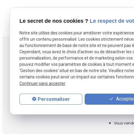
Le secret de nos cookies ?
Le respect de vot
Notre site utilise des cookies pour améliorer votre expérienc
offrir un contenu personnalisé. Les cookies strictement néce
au fonctionnement de base de notre site et ne peuvent pas ê
Cependant, vous avez le choix d'activer ou de désactiver les 
personnalisation, de performance et de marketing selon vos
pouvez modifier vos paramètres de cookies à tout moment en 
Agence B2M spécialisée en vente et
'Gestion des cookies' situé en bas de notre site. Veuillez note
rachat de fonds de commerce à Lille et
certains cookies peut avoir un impact sur certaines fonctionna
dans les Hauts-de-France.
Continuer sans accepter
Accepter
Personnaliser
Vous vend