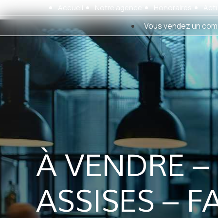
Panneau de gestion des cookies
Accueil
Notre agence
Honoraires
Actu
Vous vendez un com
À VENDRE – 
ASSISES – F