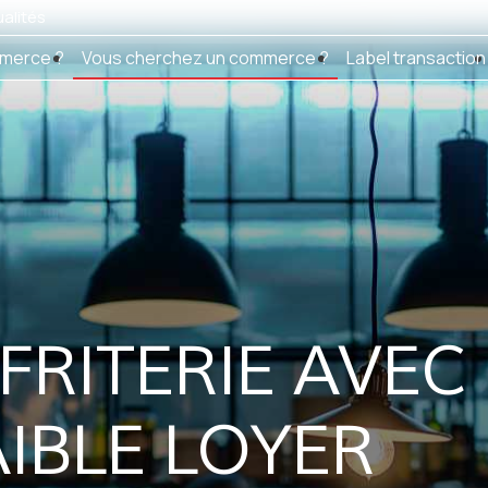
alités
merce ?
Vous cherchez un commerce ?
Label transaction
FRITERIE AVEC
AIBLE LOYER