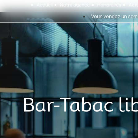
Panneau de gestion des cookies
Accueil
Notre agence
Honoraires
Actu
Vous vendez un com
Bar-Tabac li