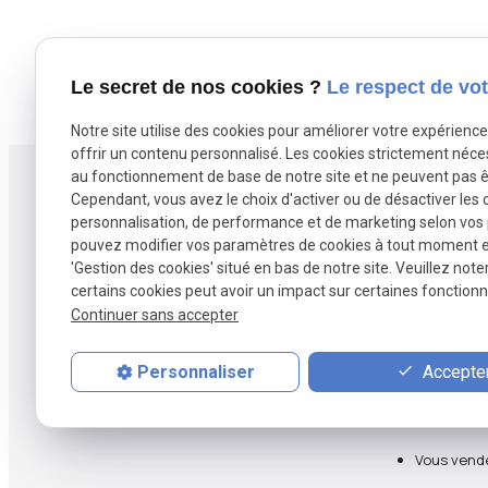
Le secret de nos cookies ?
Le respect de vot
Notre site utilise des cookies pour améliorer votre expérienc
offrir un contenu personnalisé. Les cookies strictement néce
au fonctionnement de base de notre site et ne peuvent pas ê
Cependant, vous avez le choix d'activer ou de désactiver les 
personnalisation, de performance et de marketing selon vos
pouvez modifier vos paramètres de cookies à tout moment en 
Agence B2M spécialisée en vente et
'Gestion des cookies' situé en bas de notre site. Veuillez note
rachat de fonds de commerce à Lille et
certains cookies peut avoir un impact sur certaines fonctionna
dans les Hauts-de-France.
Continuer sans accepter
Accepter
Personnaliser
Vous vend