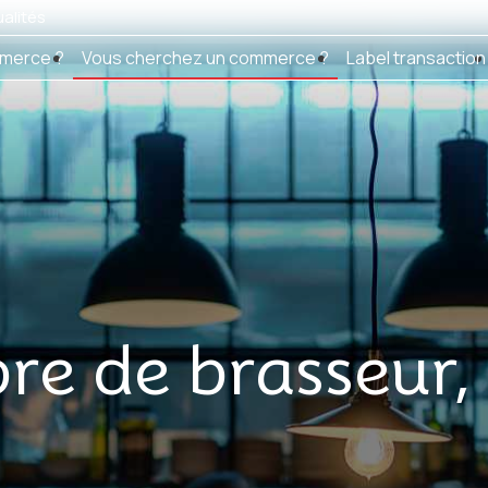
alités
merce ?
Vous cherchez un commerce ?
Label transaction
bre de brasseur,