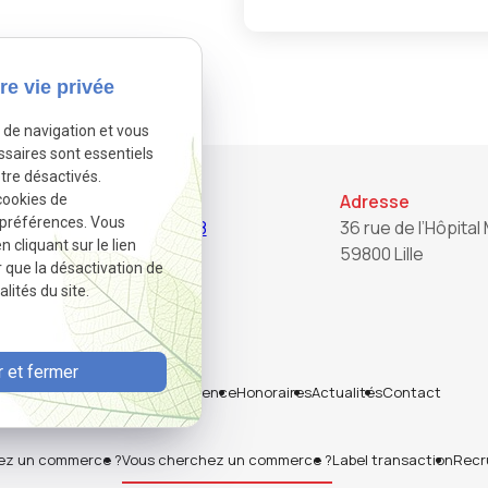
re vie privée
e de navigation et vous
ssaires sont essentiels
tre désactivés.
Téléphone
Adresse
cookies de
 préférences. Vous
03.20.22.82.28
36 rue de l’Hôpital 
cliquant sur le lien
59800 Lille
r que la désactivation de
lités du site.
 et fermer
Accueil
Notre agence
Honoraires
Actualités
Contact
ez un commerce ?
Vous cherchez un commerce ?
Label transaction
Recr