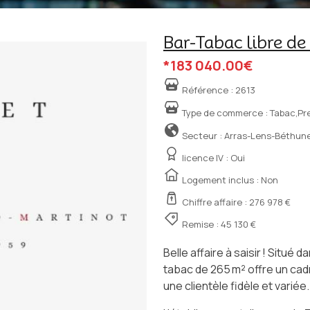
Bar-Tabac libre de 
*183 040.00€
Référence :
2613
Type de commerce :
Tabac,Pre
Secteur : Arras-Lens-Béthun
licence IV :
Oui
Logement inclus : Non
Chiffre affaire : 276 978 €
Remise : 45 130 €
Belle affaire à saisir ! Situé
tabac de 265 m² offre un cad
une clientèle fidèle et variée.